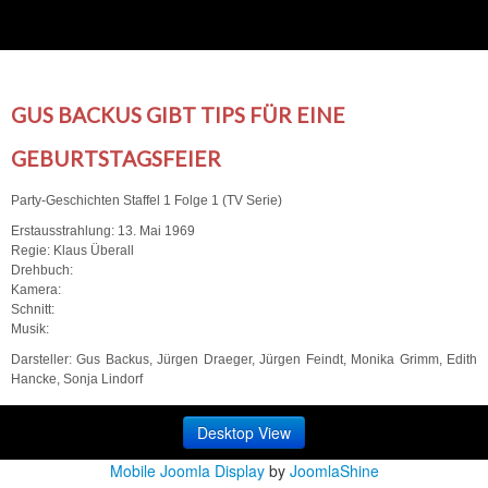
GUS BACKUS GIBT TIPS FÜR EINE
GEBURTSTAGSFEIER
Party-Geschichten Staffel 1 Folge 1 (TV Serie)
Erstausstrahlung: 13. Mai 1969
Regie: Klaus Überall
Drehbuch:
Kamera:
Schnitt:
Musik:
Darsteller: Gus Backus, Jürgen Draeger, Jürgen Feindt, Monika Grimm, Edith
Hancke, Sonja Lindorf
Desktop View
Mobile Joomla Display
by
JoomlaShine