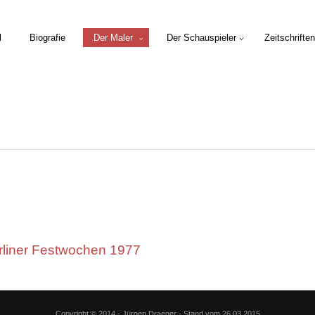
l
Biografie
Der Maler
Der Schauspieler
Zeitschriften
ner Festwochen 1977
Copyright © 2014 - Jürgen Draeger - Stand vom 26.03.2015