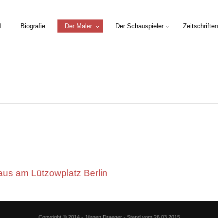
l
Biografie
Der Maler
Der Schauspieler
Zeitschriften
s am Lützowplatz Berlin
Copyright © 2014 - Jürgen Draeger - Stand vom 26.03.2015