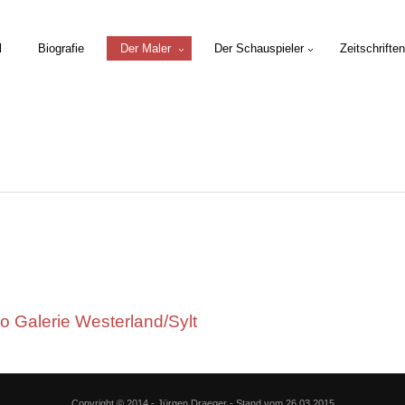
l
Biografie
Der Maler
Der Schauspieler
Zeitschriften
alerie Westerland/Sylt
Copyright © 2014 - Jürgen Draeger - Stand vom 26.03.2015