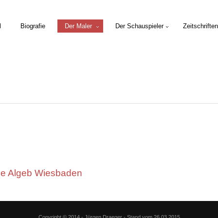
l
Biografie
Der Maler
Der Schauspieler
Zeitschriften
e Algeb Wiesbaden
Copyright © 2014 - Jürgen Draeger - Stand vom 26.03.2015