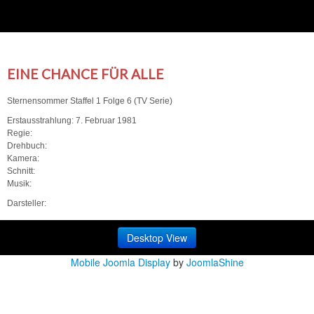
EINE CHANCE FÜR ALLE
Sternensommer Staffel 1 Folge 6 (TV Serie)
Erstausstrahlung: 7. Februar 1981
Regie:
Drehbuch:
Kamera:
Schnitt:
Musik:
Darsteller:
Desktop View
Mobile Joomla Display
by
JoomlaShine