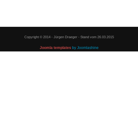
Copyright © 2014 - Jürgen Draeger - Stand vom 26.03.2015
Joomla templates
by Joomlashine