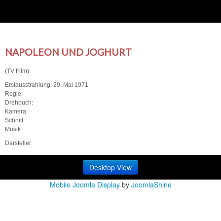
NAPOLEON UND JOGHURT
(TV Film)
Erstausstrahlung: 29. Mai 1971
Regie:
Drehbuch:
Kamera:
Schnitt:
Musik:
Darsteller:
Desktop View
Mobile Joomla Display
by
JoomlaShine