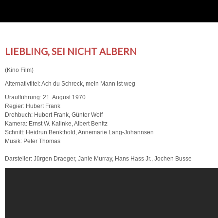
LIEBLING, SEI NICHT ALBERN
(Kino Film)
Alternativtitel: Ach du Schreck, mein Mann ist weg
Uraufführung: 21. August 1970
Regier: Hubert Frank
Drehbuch: Hubert Frank, Günter Wolf
Kamera: Ernst W. Kalinke, Albert Benitz
Schnitt: Heidrun Benkthold, Annemarie Lang-Johannsen
Musik: Peter Thomas
Darsteller: Jürgen Draeger, Janie Murray, Hans Hass Jr., Jochen Busse