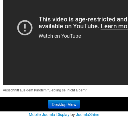
Ausschnitt aus dem Kinofilm "Liebling sei nicht albern"
Desktop View
Mobile Joomla Display
by
JoomlaShine