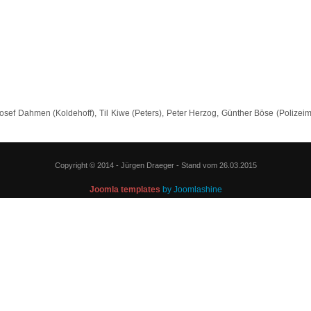
osef Dahmen (Koldehoff), Til Kiwe (Peters), Peter Herzog, Günther Böse (Polizeim
Copyright © 2014 - Jürgen Draeger - Stand vom 26.03.2015
Joomla templates
by Joomlashine